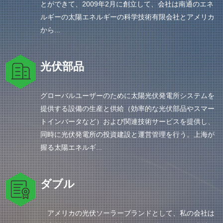
とができて、2009年2月に創立して、会社は南通のエネ
ルギーの太陽エネルギーの科学技術有限会社とアメリカ
から...
光伏部品
グローバルユーザーのために太陽光伏発電所システムを
提供する設備の生産と供給（効率的な光伏部品やスマー
トインバータなど）および関連技術サービスを提供し、
同時に光伏発電所の投資建設と運営管理を行う。上海が
握る太陽エネルギ...
ダブル
アメリカの光伏ソーラーブランドとして、私の会社は