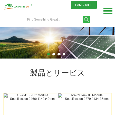
LANGUAGE
English
DEUTSCH
ITALIANO
FRENCH
GREEK
日本語
Spanish
製品とサービス