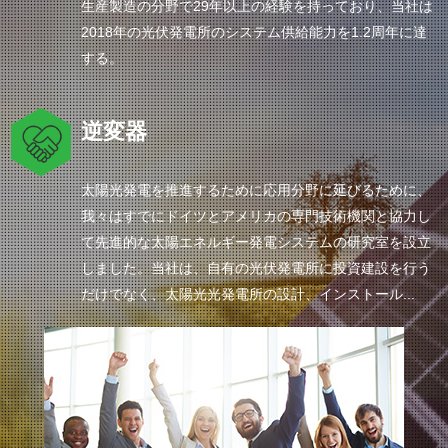
生産製造の分野で29年以上の経験を持っており、当社は
2018年の光伏発電所のシステム供給能力を1.2周年に達
する。
逆変器
太陽光発電を推進するために応用分野に延びるために、
我々はすでにドイツとアメリカの専門技術機関と協力し
て先進的な太陽エネルギー発電システムの研究室を設立
しました。当社は、自有の光伏発電所に投資建設を行う
だけでなく、太陽光光発電所の設計、インストール...